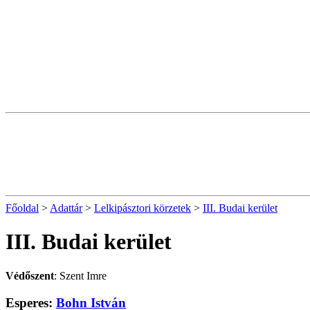
Főoldal
>
Adattár
>
Lelkipásztori körzetek
>
III. Budai kerület
III. Budai kerület
Védőszent
: Szent Imre
Esperes:
Bohn István