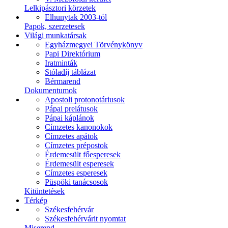
Lelkipásztori körzetek
Elhunytak 2003-tól
Papok, szerzetesek
Világi munkatársak
Egyházmegyei Törvénykönyv
Papi Direktórium
Iratminták
Stóladíj táblázat
Bérmarend
Dokumentumok
Apostoli protonotáriusok
Pápai prelátusok
Pápai káplánok
Címzetes kanonokok
Címzetes apátok
Címzetes prépostok
Érdemesült főesperesek
Érdemesült esperesek
Címzetes esperesek
Püspöki tanácsosok
Kitüntetések
Térkép
Székesfehérvár
Székesfehérvárit nyomtat
Miserend