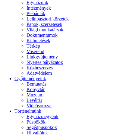
Egyházunk
Intézmények
Plébániák
Lelkipásztori körzetek
Papok, szerzetesek
Világi munkatársak
Dokumentumok
Kitüntetések
Térkép
Miserend
Linkgyűjtemény
Nyertes pályázatok
Közbeszerzés
Adatvédelem
Gyűjteményeink
Bemutatás
Könyvtár
Múzeum
Levéltár
Videósorozat
Történelmünk
Egyházmegyénk
Püspökök
Segédpüspökök
Hitvallóink