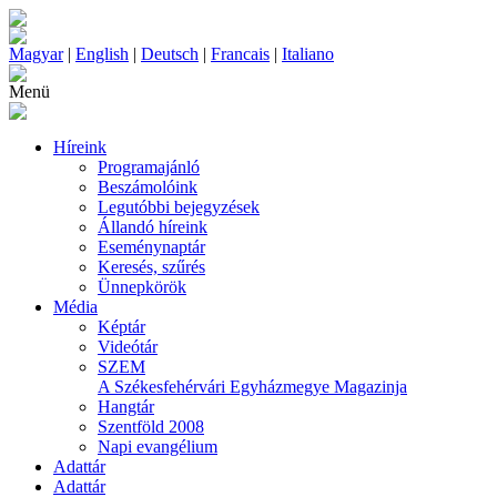
Magyar
|
English
|
Deutsch
|
Francais
|
Italiano
Menü
Híreink
Programajánló
Beszámolóink
Legutóbbi bejegyzések
Állandó híreink
Eseménynaptár
Keresés, szűrés
Ünnepkörök
Média
Képtár
Videótár
SZEM
A Székesfehérvári Egyházmegye Magazinja
Hangtár
Szentföld 2008
Napi evangélium
Adattár
Adattár