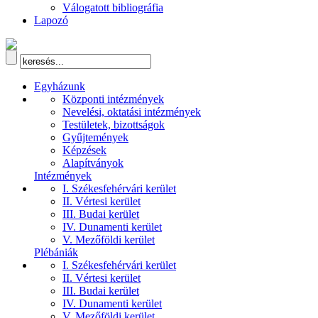
Válogatott bibliográfia
Lapozó
Egyházunk
Központi intézmények
Nevelési, oktatási intézmények
Testületek, bizottságok
Gyűjtemények
Képzések
Alapítványok
Intézmények
I. Székesfehérvári kerület
II. Vértesi kerület
III. Budai kerület
IV. Dunamenti kerület
V. Mezőföldi kerület
Plébániák
I. Székesfehérvári kerület
II. Vértesi kerület
III. Budai kerület
IV. Dunamenti kerület
V. Mezőföldi kerület