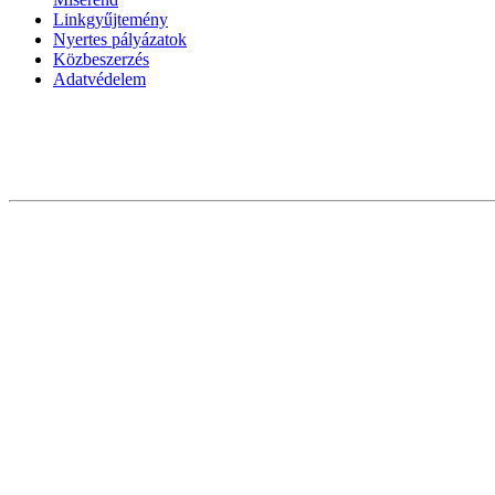
Linkgyűjtemény
Nyertes pályázatok
Közbeszerzés
Adatvédelem