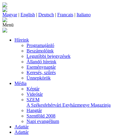
Magyar
|
English
|
Deutsch
|
Francais
|
Italiano
Menü
Híreink
Programajánló
Beszámolóink
Legutóbbi bejegyzések
Állandó híreink
Eseménynaptár
Keresés, szűrés
Ünnepkörök
Média
Képtár
Videótár
SZEM
A Székesfehérvári Egyházmegye Magazinja
Hangtár
Szentföld 2008
Napi evangélium
Adattár
Adattár