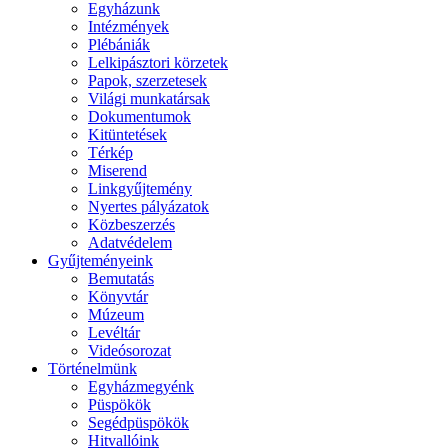
Egyházunk
Intézmények
Plébániák
Lelkipásztori körzetek
Papok, szerzetesek
Világi munkatársak
Dokumentumok
Kitüntetések
Térkép
Miserend
Linkgyűjtemény
Nyertes pályázatok
Közbeszerzés
Adatvédelem
Gyűjteményeink
Bemutatás
Könyvtár
Múzeum
Levéltár
Videósorozat
Történelmünk
Egyházmegyénk
Püspökök
Segédpüspökök
Hitvallóink