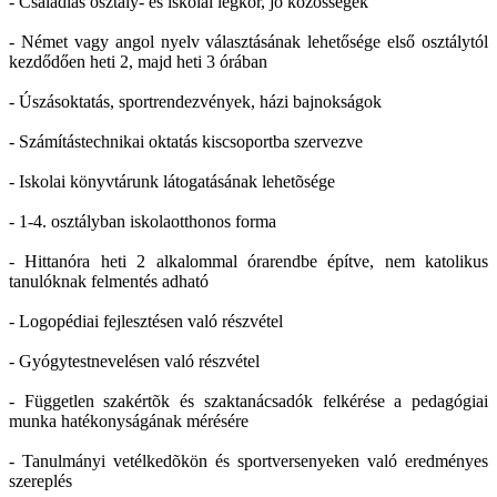
- Családias osztály- és iskolai légkör, jó közösségek
- Német vagy angol nyelv választásának lehetősége első osztálytól
kezdődően heti 2, majd heti 3 órában
- Úszásoktatás, sportrendezvények, házi bajnokságok
- Számítástechnikai oktatás kiscsoportba szervezve
- Iskolai könyvtárunk látogatásának lehetõsége
- 1-4. osztályban iskolaotthonos forma
- Hittanóra heti 2 alkalommal órarendbe építve, nem katolikus
tanulóknak felmentés adható
- Logopédiai fejlesztésen való részvétel
- Gyógytestnevelésen való részvétel
- Független szakértõk és szaktanácsadók felkérése a pedagógiai
munka hatékonyságának mérésére
- Tanulmányi vetélkedõkön és sportversenyeken való eredményes
szereplés