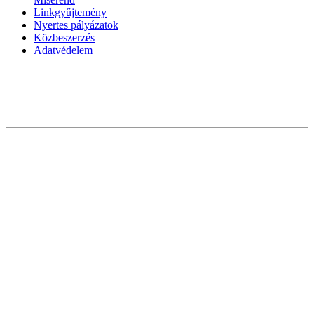
Linkgyűjtemény
Nyertes pályázatok
Közbeszerzés
Adatvédelem