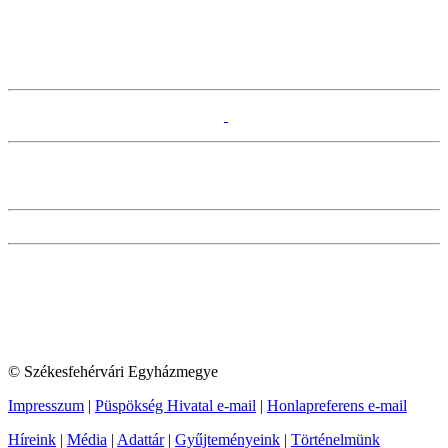
© Székesfehérvári Egyházmegye
Impresszum
|
Püspökség Hivatal e-mail
|
Honlapreferens e-mail
Híreink
|
Média
|
Adattár
|
Gyűjteményeink
|
Történelmünk