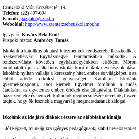
Cím:
8060 Mór, Erzsébet tér 19.
Telefon:
(22) 407-004
E-mail:
igazgato@szei.hu
Weboldal:
http://www.szenterzsebetiskolamor.hu
Igazgató:
Kovács Béla Emil
Püspöki biztos:
Ambrózy Tamás
Iskolánk a katolikus oktatási intézmények rendszerébe illeszkedik, a
Székesfehérvári Egyházmegye fenntartásában mûködik. A
rendszerváltást követõen egyházmegyénkben elsõként Móron
indulhatott újra az általános iskolás korú diákok nevelése-oktatása.
Iskolánk nyíltan vállalja a keresztény hitet, ember és világképet, s az
ebbõl adódó erkölcsi igényességet. Katolikus iskolánk
gyermekközpontú, ahol kiemelt figyelmet fordítunk a tudás
átadására, az egyetemes emberi értékek elsajátíttatására. Diákjainkat
hazaszeretetre és nemzeti kultúránk megbecsülésére neveljük, hiszen
tudjuk, hogy õk lesznek a magyarság megmaradásának zálogai.
Iskolánk az ide járó diákok részére az alábbiakat kínálja
- Jól képzett, munkájukra igényes pedagógusok, stabil nevelõtestület