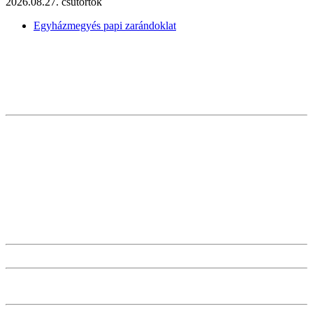
2026.08.27. csütörtök
Egyházmegyés papi zarándoklat