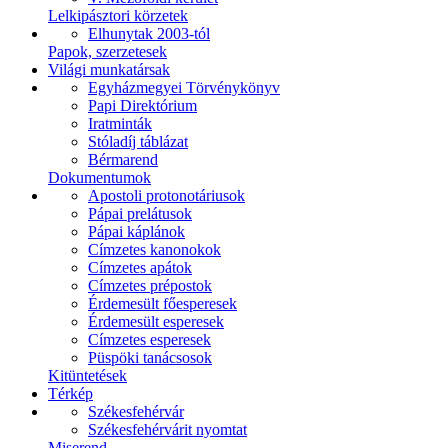
Lelkipásztori körzetek
Elhunytak 2003-tól
Papok, szerzetesek
Világi munkatársak
Egyházmegyei Törvénykönyv
Papi Direktórium
Iratminták
Stóladíj táblázat
Bérmarend
Dokumentumok
Apostoli protonotáriusok
Pápai prelátusok
Pápai káplánok
Címzetes kanonokok
Címzetes apátok
Címzetes prépostok
Érdemesült főesperesek
Érdemesült esperesek
Címzetes esperesek
Püspöki tanácsosok
Kitüntetések
Térkép
Székesfehérvár
Székesfehérvárit nyomtat
Miserend