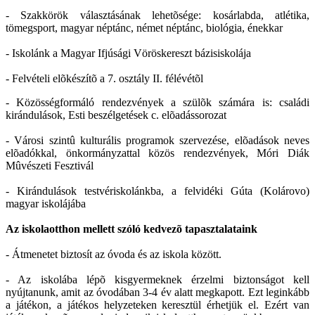
- Szakkörök választásának lehetõsége: kosárlabda, atlétika,
tömegsport, magyar néptánc, német néptánc, biológia, énekkar
- Iskolánk a Magyar Ifjúsági Vöröskereszt bázisiskolája
- Felvételi elõkészítõ a 7. osztály II. félévétõl
- Közösségformáló rendezvények a szülõk számára is: családi
kirándulások, Esti beszélgetések c. elõadássorozat
- Városi szintû kulturális programok szervezése, elõadások neves
elõadókkal, önkormányzattal közös rendezvények, Móri Diák
Mûvészeti Fesztivál
- Kirándulások testvériskolánkba, a felvidéki Gúta (Kolárovo)
magyar iskolájába
Az iskolaotthon mellett szóló kedvezõ tapasztalataink
- Átmenetet biztosít az óvoda és az iskola között.
- Az iskolába lépõ kisgyermeknek érzelmi biztonságot kell
nyújtanunk, amit az óvodában 3-4 év alatt megkapott. Ezt leginkább
a játékon, a játékos helyzeteken keresztül érhetjük el. Ezért van