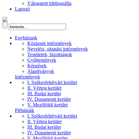
Válogatott bibliográfia
Lapozó
Egyházunk
Központi intézmények
Nevelési, oktatási intézmények
Testületek, bizottságok
Gyűjtemények
Képzések
Alapítványok
Intézmények
I. Székesfehérvári kerület
II. Vértesi kerület
III. Budai kerület
IV. Dunamenti kerület
V. Mezőföldi kerület
Plébániák
I. Székesfehérvári kerület
II. Vértesi kerület
III. Budai kerület
IV. Dunamenti kerület
V. Mezőföldi kerület