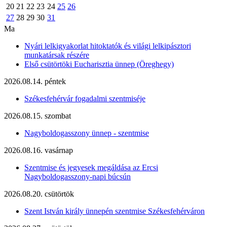
20
21
22
23
24
25
26
27
28
29
30
31
Ma
Nyári lelkigyakorlat hitoktatók és világi lelkipásztori
munkatársak részére
Első csütörtöki Eucharisztia ünnep (Öreghegy)
2026.08.14. péntek
Székesfehérvár fogadalmi szentmiséje
2026.08.15. szombat
Nagyboldogasszony ünnep - szentmise
2026.08.16. vasárnap
Szentmise és jegyesek megáldása az Ercsi
Nagyboldogasszony-napi búcsún
2026.08.20. csütörtök
Szent István király ünnepén szentmise Székesfehérváron