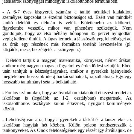
játéksarok szõnyeggel mindegyik iskolaotthonos termünkben.
- A 6-7 éves kisgyerek számára a tanító nénikkel kialakított
személyes kapcsolat is érzelmi biztonságot ad. Ezért van mindkét
tanító délelõtt és délután is velük. Kötetlenebb az idõkeret,
figyelembe vesszük, mikor van pihenésre szükségük. Nem
gondoljuk, hogy az elsõ néhány hónapban 45 percet nyugodtan
végig kellene ülniük. A tágas termek, a játszószõnyeg lehetõséget ad
az órák egy részének más formában történõ levezetésére (pl.
körjáték, mese, beszélgetés a szõnyegen.)
- Délelõtt tartjuk a magyar, matematika, környezet, német órákat,
amikor még nagyon magas a figyelmi és érdeklõdési szintjük. Ebéd
után tanítjuk a készségtárgyakat, amikor a gyerekek igényeinek
megfelelõen hosszabb ideig barkácsolhatnak, rajzolhatnak. Egy-egy
hosszabb tanulmányi séta is beiktatható.
- Fontos számunkra, hogy az óvodában kialakított étkezési rendet az
iskolában is (legalább az 1-2. osztályban) megtartsuk. Az
iskolaotthonos osztályok külön étkeznek, nyugodt körülmények
között.
- Lehetõség van arra, hogy a gyerekek a táskát és a tanszereket az
iskolában hagyják hét közben. Külön polcon rendszerezzük a
tankönyveket. Az Önök felelõsségének egy részét így átvállaljuk, de