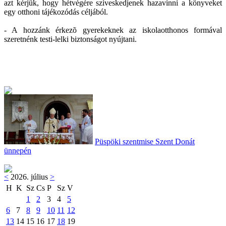
azt kérjük, hogy hétvégére szíveskedjenek hazavinni a könyveket
egy otthoni tájékozódás céljából.
- A hozzánk érkezõ gyerekeknek az iskolaotthonos formával
szeretnénk testi-lelki biztonságot nyújtani.
Püspöki szentmise Szent Donát
ünnepén
<
2026. július
>
H
K
Sz
Cs
P
Sz
V
1
2
3
4
5
6
7
8
9
10
11
12
13
14
15
16
17
18
19