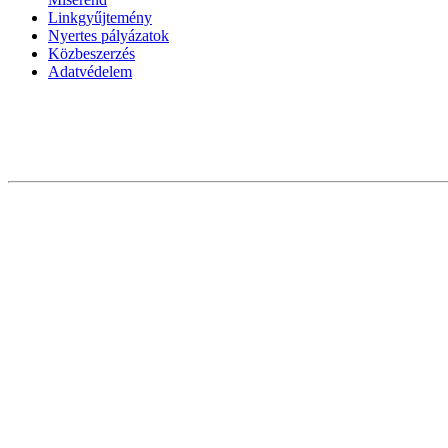
Linkgyűjtemény
Nyertes pályázatok
Közbeszerzés
Adatvédelem