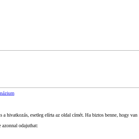
mnázium
 hivatkozás, esetleg elírta az oldal címét. Ha biztos benne, hogy van i
e azonnal odajuthat: