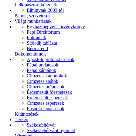
Lelkipásztori körzetek
Elhunytak 2003-tól
Papok, szerzetesek
Világi munkatársak
Egyházmegyei Törvénykönyv
Papi Direktórium
Iratminták
Stóladíj táblázat
Bérmarend
Dokumentumok
Apostoli protonotáriusok
Pápai prelátusok
Pápai káplánok
Címzetes kanonokok
Címzetes apátok
Címzetes prépostok
Érdemesült főesperesek
Érdemesült esperesek
Címzetes esperesek
Püspöki tanácsosok
Kitüntetések
Térkép
Székesfehérvár
Székesfehérvárit nyomtat
Miserend