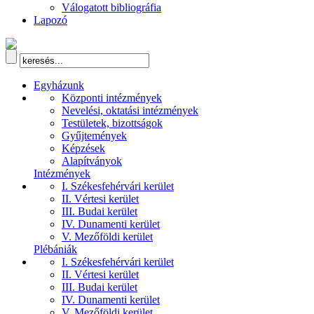
Válogatott bibliográfia
Lapozó
Egyházunk
Központi intézmények
Nevelési, oktatási intézmények
Testületek, bizottságok
Gyűjtemények
Képzések
Alapítványok
Intézmények
I. Székesfehérvári kerület
II. Vértesi kerület
III. Budai kerület
IV. Dunamenti kerület
V. Mezőföldi kerület
Plébániák
I. Székesfehérvári kerület
II. Vértesi kerület
III. Budai kerület
IV. Dunamenti kerület
V. Mezőföldi kerület