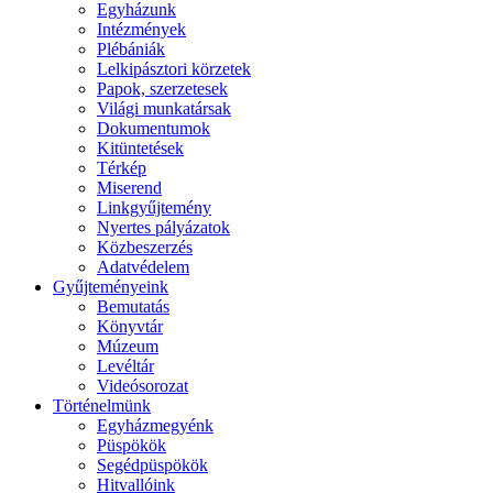
Egyházunk
Intézmények
Plébániák
Lelkipásztori körzetek
Papok, szerzetesek
Világi munkatársak
Dokumentumok
Kitüntetések
Térkép
Miserend
Linkgyűjtemény
Nyertes pályázatok
Közbeszerzés
Adatvédelem
Gyűjteményeink
Bemutatás
Könyvtár
Múzeum
Levéltár
Videósorozat
Történelmünk
Egyházmegyénk
Püspökök
Segédpüspökök
Hitvallóink