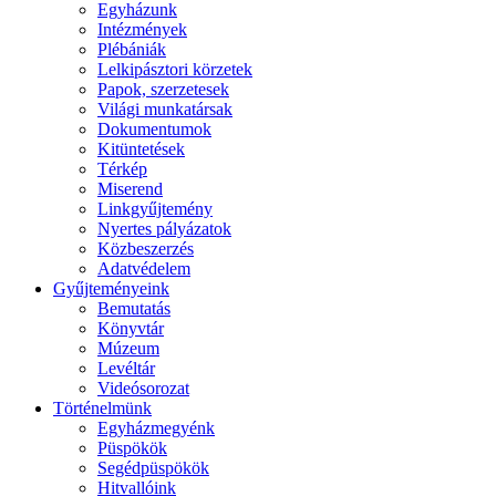
Egyházunk
Intézmények
Plébániák
Lelkipásztori körzetek
Papok, szerzetesek
Világi munkatársak
Dokumentumok
Kitüntetések
Térkép
Miserend
Linkgyűjtemény
Nyertes pályázatok
Közbeszerzés
Adatvédelem
Gyűjteményeink
Bemutatás
Könyvtár
Múzeum
Levéltár
Videósorozat
Történelmünk
Egyházmegyénk
Püspökök
Segédpüspökök
Hitvallóink