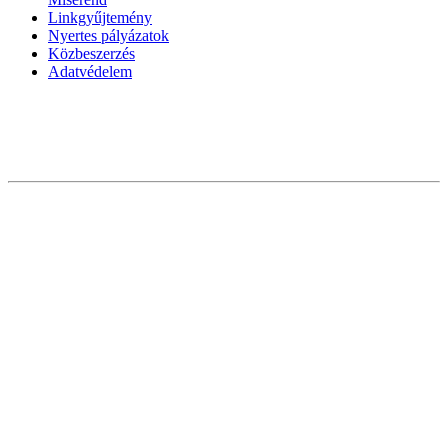
Linkgyűjtemény
Nyertes pályázatok
Közbeszerzés
Adatvédelem