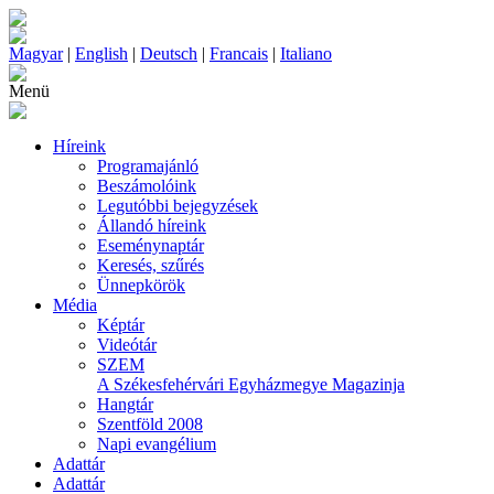
Magyar
|
English
|
Deutsch
|
Francais
|
Italiano
Menü
Híreink
Programajánló
Beszámolóink
Legutóbbi bejegyzések
Állandó híreink
Eseménynaptár
Keresés, szűrés
Ünnepkörök
Média
Képtár
Videótár
SZEM
A Székesfehérvári Egyházmegye Magazinja
Hangtár
Szentföld 2008
Napi evangélium
Adattár
Adattár