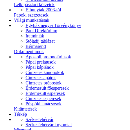
Lelkipásztori körzetek
Elhunytak 2003-tól
Papok, szerzetesek
Világi munkatársak
Egyházmegyei Törvénykönyv
Papi Direktórium
Iratminták
Stóladíj táblázat
Bérmarend
Dokumentumok
Apostoli protonotáriusok
Pápai prelátusok
Pápai káplánok
Címzetes kanonokok
Címzetes apátok
Címzetes prépostok
Érdemesült főesperesek
Érdemesült esperesek
Címzetes esperesek
Püspöki tanácsosok
Kitüntetések
Térkép
Székesfehérvár
Székesfehérvárit nyomtat
Miserend