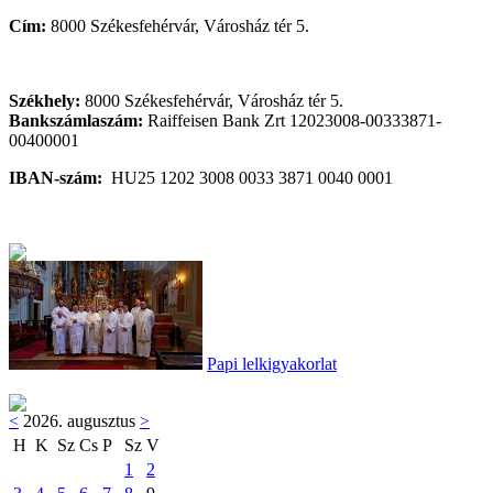
Cím:
8000 Székesfehérvár, Városház tér 5.
Székhely:
8000 Székesfehérvár, Városház tér 5.
Bankszámlaszám:
Raiffeisen Bank Zrt 12023008-00333871-
00400001
IBAN-szám:
HU25 1202 3008 0033 3871 0040 0001
Papi lelkigyakorlat
<
2026. augusztus
>
H
K
Sz
Cs
P
Sz
V
1
2