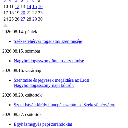
3
4
5
6
7
8
9
10
11
12
13
14
15
16
17
18
19
20
21
22
23
24
25
26
27
28
29
30
31
2026.08.14. péntek
Székesfehérvár fogadalmi szentmiséje
2026.08.15. szombat
Nagyboldogasszony ünnep - szentmise
2026.08.16. vasárnap
Szentmise és jegyesek megáldása az Ercsi
Nagyboldogasszony-napi búcsún
2026.08.20. csütörtök
Szent István király ünnepén szentmise Székesfehérváron
2026.08.27. csütörtök
Egyházmegyés papi zarándoklat