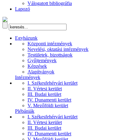
Válogatott bibliográfia
Lapozó
Egyházunk
Központi intézmények
Nevelési, oktatási intézmények
Testületek, bizottságok
Gyűjtemények
Képzések
Alapítványok
Intézmények
I. Székesfehérvári kerület
II. Vértesi kerület
III. Budai kerület
IV. Dunamenti kerület
V. Mezőföldi kerület
Plébániák
I. Székesfehérvári kerület
II. Vértesi kerület
III. Budai kerület
IV. Dunamenti kerület
V. Mezőföldi kerület