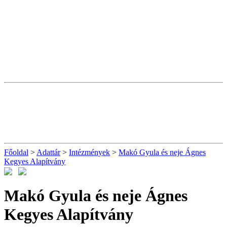
Főoldal
>
Adattár
>
Intézmények
>
Makó Gyula és neje Ágnes
Kegyes Alapítvány
Makó Gyula és neje Ágnes
Kegyes Alapítvány