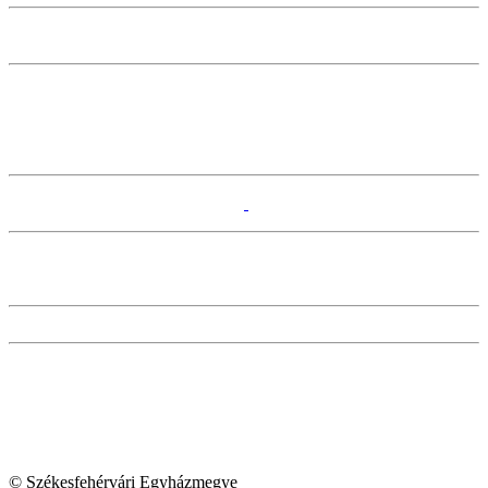
© Székesfehérvári Egyházmegye