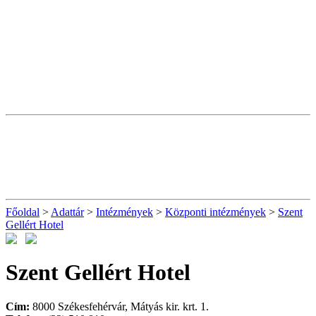
Főoldal
>
Adattár
>
Intézmények
>
Központi intézmények
>
Szent
Gellért Hotel
Szent Gellért Hotel
Cím:
8000 Székesfehérvár, Mátyás kir. krt. 1.