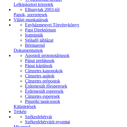
Lelkipásztori körzetek
Elhunytak 2003-tól
Papok, szerzetesek
Világi munkatársak
Egyházmegyei Törvénykönyv
Papi Direktórium
Iratminták
Stóladíj táblázat
Bérmarend
Dokumentumok
Apostoli protonotáriusok
Pápai prelátusok
Pápai káplánok
Címzetes kanonokok
Címzetes apátok
Címzetes prépostok
Érdemesült főesperesek
Érdemesült esperesek
Címzetes esperesek
Püspöki tanácsosok
Kitüntetések
Térkép
Székesfehérvár
Székesfehérvárit nyomtat
Miserend