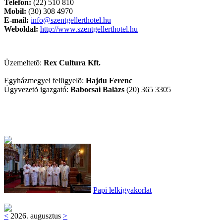
Telefon:
(22) 510 810
Mobil:
(30) 308 4970
E-mail:
info@szentgellerthotel.hu
Weboldal:
http://www.szentgellerthotel.hu
Üzemeltetõ:
Rex Cultura Kft.
Egyházmegyei felügyelõ:
Hajdu Ferenc
Ügyvezetõ igazgató:
Babocsai Balázs
(20) 365 3305
Papi lelkigyakorlat
<
2026. augusztus
>