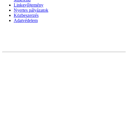
Linkgyűjtemény
Nyertes pályázatok
Közbeszerzés
Adatvédelem