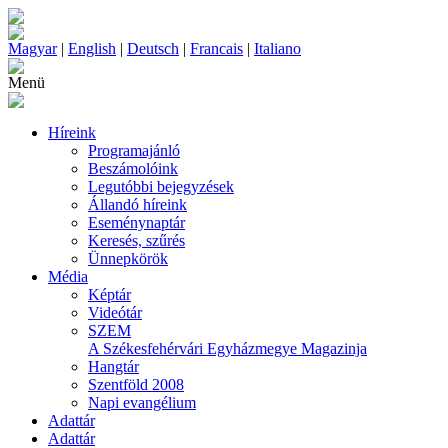
Magyar
|
English
|
Deutsch
|
Francais
|
Italiano
Menü
Híreink
Programajánló
Beszámolóink
Legutóbbi bejegyzések
Állandó híreink
Eseménynaptár
Keresés, szűrés
Ünnepkörök
Média
Képtár
Videótár
SZEM
A Székesfehérvári Egyházmegye Magazinja
Hangtár
Szentföld 2008
Napi evangélium
Adattár
Adattár