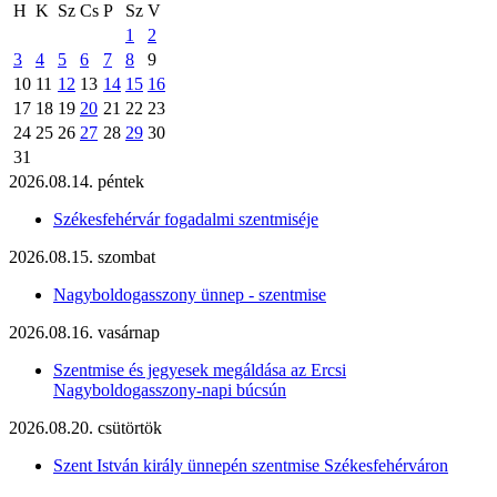
H
K
Sz
Cs
P
Sz
V
1
2
3
4
5
6
7
8
9
10
11
12
13
14
15
16
17
18
19
20
21
22
23
24
25
26
27
28
29
30
31
2026.08.14. péntek
Székesfehérvár fogadalmi szentmiséje
2026.08.15. szombat
Nagyboldogasszony ünnep - szentmise
2026.08.16. vasárnap
Szentmise és jegyesek megáldása az Ercsi
Nagyboldogasszony-napi búcsún
2026.08.20. csütörtök
Szent István király ünnepén szentmise Székesfehérváron