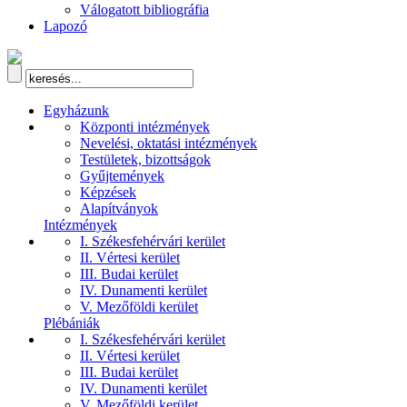
Válogatott bibliográfia
Lapozó
Egyházunk
Központi intézmények
Nevelési, oktatási intézmények
Testületek, bizottságok
Gyűjtemények
Képzések
Alapítványok
Intézmények
I. Székesfehérvári kerület
II. Vértesi kerület
III. Budai kerület
IV. Dunamenti kerület
V. Mezőföldi kerület
Plébániák
I. Székesfehérvári kerület
II. Vértesi kerület
III. Budai kerület
IV. Dunamenti kerület
V. Mezőföldi kerület