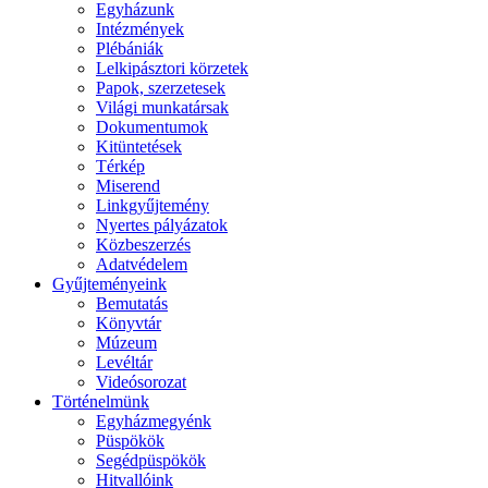
Egyházunk
Intézmények
Plébániák
Lelkipásztori körzetek
Papok, szerzetesek
Világi munkatársak
Dokumentumok
Kitüntetések
Térkép
Miserend
Linkgyűjtemény
Nyertes pályázatok
Közbeszerzés
Adatvédelem
Gyűjteményeink
Bemutatás
Könyvtár
Múzeum
Levéltár
Videósorozat
Történelmünk
Egyházmegyénk
Püspökök
Segédpüspökök
Hitvallóink