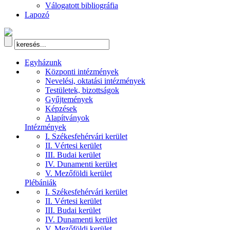
Válogatott bibliográfia
Lapozó
Egyházunk
Központi intézmények
Nevelési, oktatási intézmények
Testületek, bizottságok
Gyűjtemények
Képzések
Alapítványok
Intézmények
I. Székesfehérvári kerület
II. Vértesi kerület
III. Budai kerület
IV. Dunamenti kerület
V. Mezőföldi kerület
Plébániák
I. Székesfehérvári kerület
II. Vértesi kerület
III. Budai kerület
IV. Dunamenti kerület
V. Mezőföldi kerület