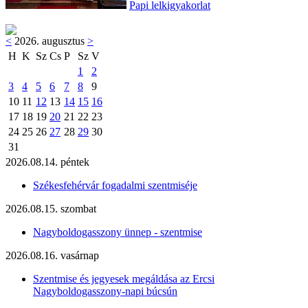
Papi lelkigyakorlat
<
2026. augusztus
>
H
K
Sz
Cs
P
Sz
V
1
2
3
4
5
6
7
8
9
10
11
12
13
14
15
16
17
18
19
20
21
22
23
24
25
26
27
28
29
30
31
2026.08.14. péntek
Székesfehérvár fogadalmi szentmiséje
2026.08.15. szombat
Nagyboldogasszony ünnep - szentmise
2026.08.16. vasárnap
Szentmise és jegyesek megáldása az Ercsi
Nagyboldogasszony-napi búcsún