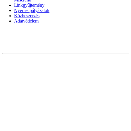
Linkgyűjtemény
Nyertes pályázatok
Közbeszerzés
Adatvédelem