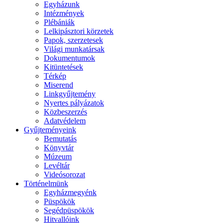
Egyházunk
Intézmények
Plébániák
Lelkipásztori körzetek
Papok, szerzetesek
Világi munkatársak
Dokumentumok
Kitüntetések
Térkép
Miserend
Linkgyűjtemény
Nyertes pályázatok
Közbeszerzés
Adatvédelem
Gyűjteményeink
Bemutatás
Könyvtár
Múzeum
Levéltár
Videósorozat
Történelmünk
Egyházmegyénk
Püspökök
Segédpüspökök
Hitvallóink