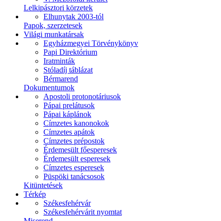
Lelkipásztori körzetek
Elhunytak 2003-tól
Papok, szerzetesek
Világi munkatársak
Egyházmegyei Törvénykönyv
Papi Direktórium
Iratminták
Stóladíj táblázat
Bérmarend
Dokumentumok
Apostoli protonotáriusok
Pápai prelátusok
Pápai káplánok
Címzetes kanonokok
Címzetes apátok
Címzetes prépostok
Érdemesült főesperesek
Érdemesült esperesek
Címzetes esperesek
Püspöki tanácsosok
Kitüntetések
Térkép
Székesfehérvár
Székesfehérvárit nyomtat
Miserend