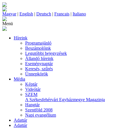
Magyar
|
English
|
Deutsch
|
Francais
|
Italiano
Menü
Híreink
Programajánló
Beszámolóink
Legutóbbi bejegyzések
Állandó híreink
Eseménynaptár
Keresés, szűrés
Ünnepkörök
Média
Képtár
Videótár
SZEM
A Székesfehérvári Egyházmegye Magazinja
Hangtár
Szentföld 2008
Napi evangélium
Adattár
Adattár