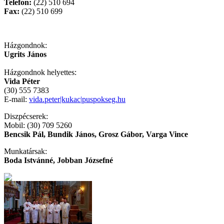
Telefon:
(22) 510 694
Fax:
(22) 510 699
Házgondnok:
Ugrits János
Házgondnok helyettes:
Vida Péter
(30) 555 7383
E-mail:
vida.peter|kukac|puspokseg.hu
Diszpécserek:
Mobil: (30) 709 5260
Bencsik Pál, Bundik János, Grosz Gábor, Varga Vince
Munkatársak:
Boda Istvánné, Jobban Józsefné