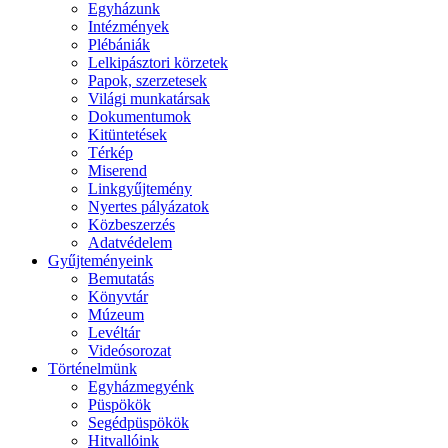
Egyházunk
Intézmények
Plébániák
Lelkipásztori körzetek
Papok, szerzetesek
Világi munkatársak
Dokumentumok
Kitüntetések
Térkép
Miserend
Linkgyűjtemény
Nyertes pályázatok
Közbeszerzés
Adatvédelem
Gyűjteményeink
Bemutatás
Könyvtár
Múzeum
Levéltár
Videósorozat
Történelmünk
Egyházmegyénk
Püspökök
Segédpüspökök
Hitvallóink