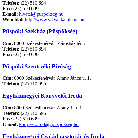
Telefon:
(22) 510 694
Fax:
(22) 510 699
E-mail:
hivatal@puspokseg.hu
Weboldal:
http://www.szfvar.katolikus.hu
Püspöki Székház (Püspökség)
Cím:
8000 Székesfehérvár, Városház tér 5.
Telefon:
(22) 510 694
Fax:
(22) 510 699
Püspöki Szentszéki Bíróság
Cím:
8000 Székesfehérvár, Arany János u. 1.
Telefon:
(22) 510 695
Egyházmegyei Könyvelői Iroda
Cím:
8000 Székesfehérvár, Arany J. u. 1.
Telefon:
(22) 510 696
Fax:
(22) 510 689
E-mail:
konyveloiroda@puspokseg.hu
Egyházmegyei Családpasztorációs Iroda