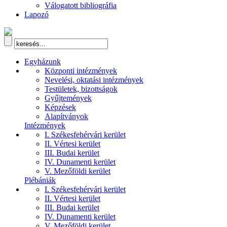
Válogatott bibliográfia
Lapozó
Egyházunk
Központi intézmények
Nevelési, oktatási intézmények
Testületek, bizottságok
Gyűjtemények
Képzések
Alapítványok
Intézmények
I. Székesfehérvári kerület
II. Vértesi kerület
III. Budai kerület
IV. Dunamenti kerület
V. Mezőföldi kerület
Plébániák
I. Székesfehérvári kerület
II. Vértesi kerület
III. Budai kerület
IV. Dunamenti kerület
V. Mezőföldi kerület