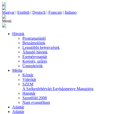
Magyar
|
English
|
Deutsch
|
Francais
|
Italiano
Menü
Híreink
Programajánló
Beszámolóink
Legutóbbi bejegyzések
Állandó híreink
Eseménynaptár
Keresés, szűrés
Ünnepkörök
Média
Képtár
Videótár
SZEM
A Székesfehérvári Egyházmegye Magazinja
Hangtár
Szentföld 2008
Napi evangélium
Adattár
Adattár