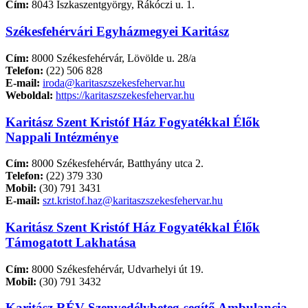
Cím:
8043 Iszkaszentgyörgy, Rákóczi u. 1.
Székesfehérvári Egyházmegyei Karitász
Cím:
8000 Székesfehérvár, Lövölde u. 28/a
Telefon:
(22) 506 828
E-mail:
iroda@karitaszszekesfehervar.hu
Weboldal:
https://karitaszszekesfehervar.hu
Karitász Szent Kristóf Ház Fogyatékkal Élők
Nappali Intézménye
Cím:
8000 Székesfehérvár, Batthyány utca 2.
Telefon:
(22) 379 330
Mobil:
(30) 791 3431
E-mail:
szt.kristof.haz@karitaszszekesfehervar.hu
Karitász Szent Kristóf Ház Fogyatékkal Élők
Támogatott Lakhatása
Cím:
8000 Székesfehérvár, Udvarhelyi út 19.
Mobil:
(30) 791 3432
Karitász RÉV Szenvedélybeteg-segítő Ambulancia