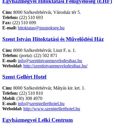
Egyházmegyei Hitoktatási Felügyelőség (EHF)
Cím:
8000 Székesfehérvár, Városház tér 5.
Telefon:
(22) 510 693
Fax:
(22) 510 699
E-mail:
hitoktatas@puspokseg.hu
Szent István Hitoktatási és Művelődési Ház
Cím:
8000 Székesfehérvár, Liszt F. u. 1.
Telefon:
(porta): (22) 502 871
E-mail:
info@szentistvanmuvelodesihaz.hu
Weboldal:
http://szentistvanmuvelodesihaz.hu/
Szent Gellért Hotel
Cím:
8000 Székesfehérvár, Mátyás kir. krt. 1.
Telefon:
(22) 510 810
Mobil:
(30) 308 4970
E-mail:
info@szentgellerthotel.hu
Weboldal:
http://www.szentgellerthotel.hu
Egyházmegyei Lelki Centrum