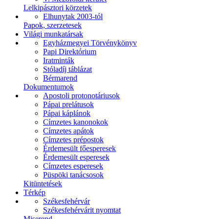
Lelkipásztori körzetek
Elhunytak 2003-tól
Papok, szerzetesek
Világi munkatársak
Egyházmegyei Törvénykönyv
Papi Direktórium
Iratminták
Stóladíj táblázat
Bérmarend
Dokumentumok
Apostoli protonotáriusok
Pápai prelátusok
Pápai káplánok
Címzetes kanonokok
Címzetes apátok
Címzetes prépostok
Érdemesült főesperesek
Érdemesült esperesek
Címzetes esperesek
Püspöki tanácsosok
Kitüntetések
Térkép
Székesfehérvár
Székesfehérvárit nyomtat
Miserend