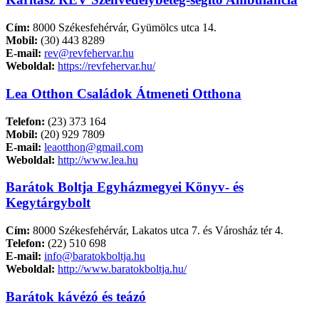
Cím:
8000 Székesfehérvár, Gyümölcs utca 14.
Mobil:
(30) 443 8289
E-mail:
rev@revfehervar.hu
Weboldal:
https://revfehervar.hu/
Lea Otthon Családok Átmeneti Otthona
Telefon:
(23) 373 164
Mobil:
(20) 929 7809
E-mail:
leaotthon@gmail.com
Weboldal:
http://www.lea.hu
Barátok Boltja Egyházmegyei Könyv- és
Kegytárgybolt
Cím:
8000 Székesfehérvár, Lakatos utca 7. és Városház tér 4.
Telefon:
(22) 510 698
E-mail:
info@baratokboltja.hu
Weboldal:
http://www.baratokboltja.hu/
Barátok kávézó és teázó