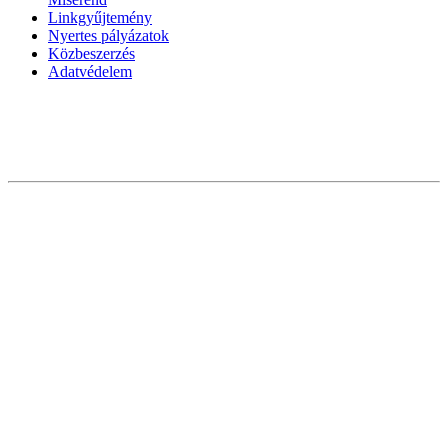
Linkgyűjtemény
Nyertes pályázatok
Közbeszerzés
Adatvédelem