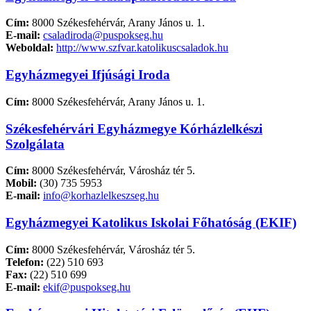
Cím:
8000 Székesfehérvár, Arany János u. 1.
E-mail:
csaladiroda@puspokseg.hu
Weboldal:
http://www.szfvar.katolikuscsaladok.hu
Egyházmegyei Ifjúsági Iroda
Cím:
8000 Székesfehérvár, Arany János u. 1.
Székesfehérvári Egyházmegye Kórházlelkészi
Szolgálata
Cím:
8000 Székesfehérvár, Városház tér 5.
Mobil:
(30) 735 5953
E-mail:
info@korhazlelkeszseg.hu
Egyházmegyei Katolikus Iskolai Főhatóság (EKIF)
Cím:
8000 Székesfehérvár, Városház tér 5.
Telefon:
(22) 510 693
Fax:
(22) 510 699
E-mail:
ekif@puspokseg.hu