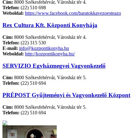
Cím:
8000 Székesfehérvár, Városház tér 4.
Telefon:
(22) 510 698
Weboldal:
https://www.facebook.com/baratokkavezoesteazo
Rex Cultura Kft. Központi Konyhája
Cím:
8000 Székesfehérvár, Városház tér 4.
Telefon:
(22) 315 530
E-mail:
info@kozpontikonyha.hu
Weboldal:
http://kozpontikonyha.hu/
SERVIZIO Egyházmegyei Vagyonkezelő
Cím:
8000 Székesfehérvár, Városház tér 5.
Telefon:
(22) 510 694
PRÉPOST Gyűjteményi és Vagyonkezelő Központ
Cím:
8000 Székesfehérvár, Városház tér 5.
Telefon:
(22) 510 694