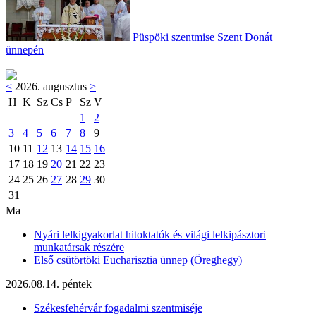
Püspöki szentmise Szent Donát
ünnepén
<
2026. augusztus
>
H
K
Sz
Cs
P
Sz
V
1
2
3
4
5
6
7
8
9
10
11
12
13
14
15
16
17
18
19
20
21
22
23
24
25
26
27
28
29
30
31
Ma
Nyári lelkigyakorlat hitoktatók és világi lelkipásztori
munkatársak részére
Első csütörtöki Eucharisztia ünnep (Öreghegy)
2026.08.14. péntek
Székesfehérvár fogadalmi szentmiséje