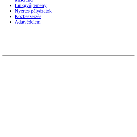
Linkgyűjtemény
Nyertes pályázatok
Közbeszerzés
Adatvédelem