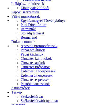
Lelkipásztori körzetek
Elhunytak 2003-tól
Papok, szerzetesek
Világi munkatársak
Egyházmegyei Törvénykönyv
Papi Direktórium
Iratminták
Stóladíj táblázat
Bérmarend
Dokumentumok
Apostoli protonotáriusok
Pápai prelátusok
Pápai káplánok
Címzetes kanonokok
Címzetes apátok
Címzetes prépostok
Érdemesült főesperesek
Érdemesült esperesek
Címzetes esperesek
Püspöki tanácsosok
Kitüntetések
Térkép
Székesfehérvár
Székesfehérvárit nyomtat
Miserend