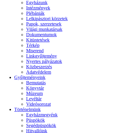
Egyházunk
Intézmények
Plébániák
Lelkipásztori körzetek
Papok, szerzetesek
Világi munkatársak
Dokumentumok
Kitüntetések
Térkép
Miserend
Linkgyűjtemény
Nyertes pályázatok
Közbeszerzés
Adatvédelem
Gyűjteményeink
Bemutatás
Könyvtár
Múzeum
Levéltár
Videósorozat
Történelmünk
Egyházmegyénk
Püspökök
Segédpüspökök
Hitvallóink