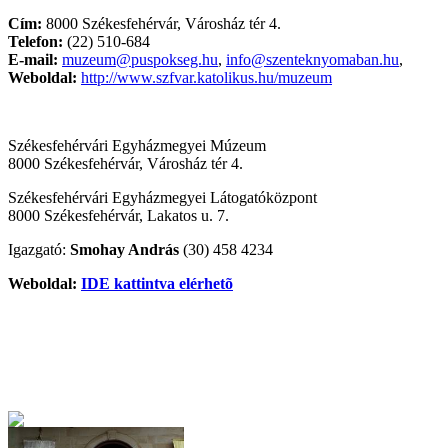
Cím:
8000 Székesfehérvár, Városház tér 4.
Telefon:
(22) 510-684
E-mail:
muzeum@puspokseg.hu
,
info@szenteknyomaban.hu
,
Weboldal:
http://www.szfvar.katolikus.hu/muzeum
Székesfehérvári Egyházmegyei Múzeum
8000 Székesfehérvár, Városház tér 4.
Székesfehérvári Egyházmegyei Látogatóközpont
8000 Székesfehérvár, Lakatos u. 7.
Igazgató:
Smohay András
(30) 458 4234
Weboldal:
IDE kattintva elérhetõ