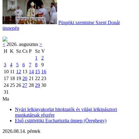
Püspöki szentmise Szent Donát
ünnepén
<
2026. augusztus
>
H
K
Sz
Cs
P
Sz
V
1
2
3
4
5
6
7
8
9
10
11
12
13
14
15
16
17
18
19
20
21
22
23
24
25
26
27
28
29
30
31
Ma
Nyári lelkigyakorlat hitoktatók és világi lelkipásztori
munkatársak részére
Első csütörtöki Eucharisztia ünnep (Öreghegy)
2026.08.14. péntek