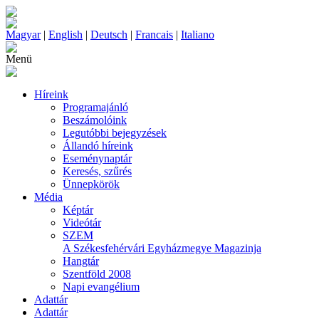
Magyar
|
English
|
Deutsch
|
Francais
|
Italiano
Menü
Híreink
Programajánló
Beszámolóink
Legutóbbi bejegyzések
Állandó híreink
Eseménynaptár
Keresés, szűrés
Ünnepkörök
Média
Képtár
Videótár
SZEM
A Székesfehérvári Egyházmegye Magazinja
Hangtár
Szentföld 2008
Napi evangélium
Adattár
Adattár