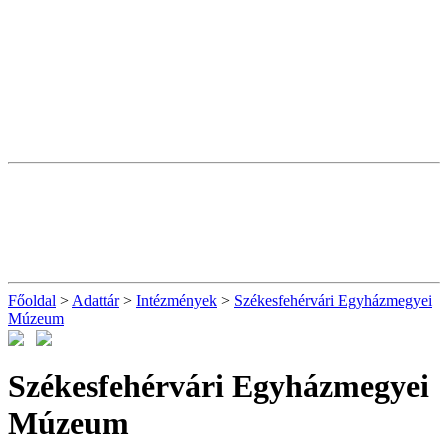
Főoldal
>
Adattár
>
Intézmények
>
Székesfehérvári Egyházmegyei
Múzeum
Székesfehérvári Egyházmegyei
Múzeum