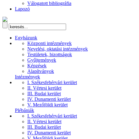
Válogatott bibliográfia
Lapozó
Egyházunk
Központi intézmények
Nevelési, oktatási intézmények
Testületek, bizottságok
Gyűjtemények
Képzések
Alapítványok
Intézmények
I. Székesfehérvári kerület
II. Vértesi kerület
III. Budai kerület
IV. Dunamenti kerület
V. Mezőföldi kerület
Plébániák
I. Székesfehérvári kerület
II. Vértesi kerület
III. Budai kerület
IV. Dunamenti kerület
V. Mezőföldi kerület