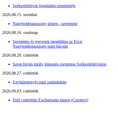
Székesfehérvár fogadalmi szentmiséje
2026.08.15. szombat
Nagyboldogasszony ünnep - szentmise
2026.08.16. vasárnap
Szentmise és jegyesek megáldása az Ercsi
Nagyboldogasszony-napi búcsún
2026.08.20. csütörtök
Szent István király ünnepén szentmise Székesfehérváron
2026.08.27. csütörtök
Egyházmegyés papi zarándoklat
2026.09.03. csütörtök
Első csütörtöki Eucharisztia ünnep (Ciszterci)