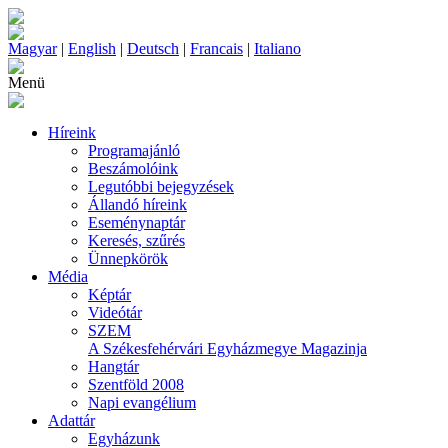
Magyar
|
English
|
Deutsch
|
Francais
|
Italiano
Menü
Híreink
Programajánló
Beszámolóink
Legutóbbi bejegyzések
Állandó híreink
Eseménynaptár
Keresés, szűrés
Ünnepkörök
Média
Képtár
Videótár
SZEM
A Székesfehérvári Egyházmegye Magazinja
Hangtár
Szentföld 2008
Napi evangélium
Adattár
Egyházunk