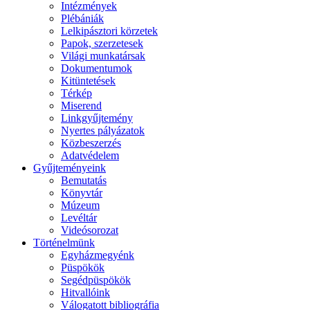
Intézmények
Plébániák
Lelkipásztori körzetek
Papok, szerzetesek
Világi munkatársak
Dokumentumok
Kitüntetések
Térkép
Miserend
Linkgyűjtemény
Nyertes pályázatok
Közbeszerzés
Adatvédelem
Gyűjteményeink
Bemutatás
Könyvtár
Múzeum
Levéltár
Videósorozat
Történelmünk
Egyházmegyénk
Püspökök
Segédpüspökök
Hitvallóink
Válogatott bibliográfia