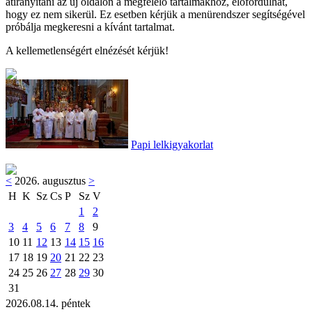
átirányítani az új oldalon a megfelelő tartalmakhoz, előfordulhat,
hogy ez nem sikerül. Ez esetben kérjük a menürendszer segítségével
próbálja megkeresni a kívánt tartalmat.
A kellemetlenségért elnézését kérjük!
Papi lelkigyakorlat
<
2026. augusztus
>
H
K
Sz
Cs
P
Sz
V
1
2
3
4
5
6
7
8
9
10
11
12
13
14
15
16
17
18
19
20
21
22
23
24
25
26
27
28
29
30
31
2026.08.14. péntek